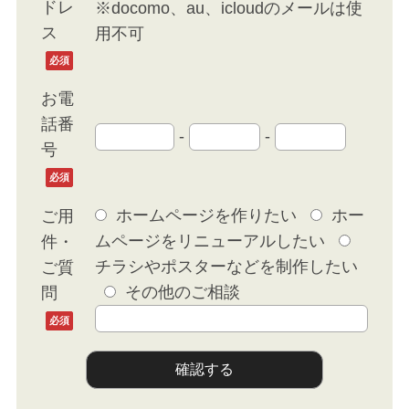
ドレ
※docomo、au、icloudのメールは使
ス
用不可
必須
お電
話番
-
-
号
必須
ホームページを作りたい
ホー
ご用
ムページをリニューアルしたい
件・
チラシやポスターなどを制作したい
ご質
その他のご相談
問
必須