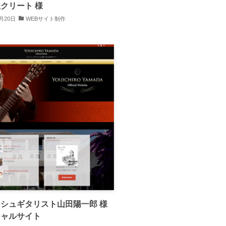
クリート 様
0月20日
WEBサイト制作
シュギタリスト山田陽一郎 様
シャルサイト