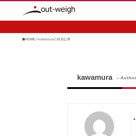
HOME
kawamuraの執筆記事
kawamura
– Author