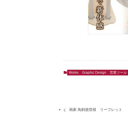
Works
Graphic Design
営業ツール
画家 鳥飼規世様 リーフレット